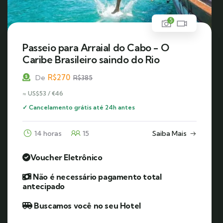
5
Passeio para Arraial do Cabo - O
Caribe Brasileiro saindo do Rio
R$
270
De
R$
385
≈ US$53 / €46
✓ Cancelamento grátis até 24h antes
14 horas
15
Saiba Mais
Voucher Eletrônico
Não é necessário pagamento total
antecipado
Buscamos você no seu Hotel