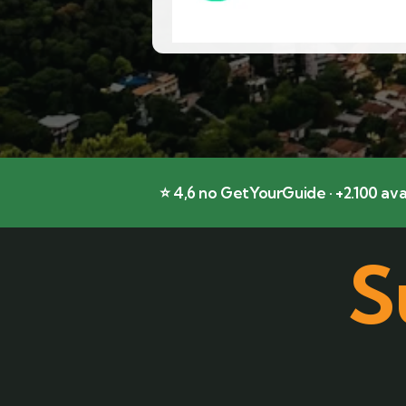
⭐ 4,6 no GetYourGuide · +2.100 ava
S