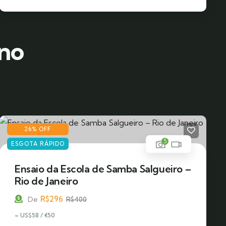
 no
26% OFF
5
ESGOTA RÁPIDO
Ensaio da Escola de Samba Salgueiro –
Rio de Janeiro
R$
296
De
R$
400
≈ US$58 / €50