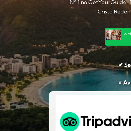
Nº 1 no GetYourGuide · R
Cristo Redent
🔥 A
✔ Se
⭐ Av