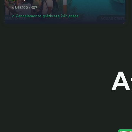
≈ US$100 / €87
✓ Cancelamento grátis até 24h antes
A