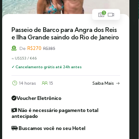
5
Passeio de Barco para Angra dos Reis
e Ilha Grande saindo do Rio de Janeiro
R$
270
De
R$
385
≈ US$53 / €46
✓ Cancelamento grátis até 24h antes
14 horas
15
Saiba Mais
Voucher Eletrônico
Não é necessário pagamento total
antecipado
Buscamos você no seu Hotel