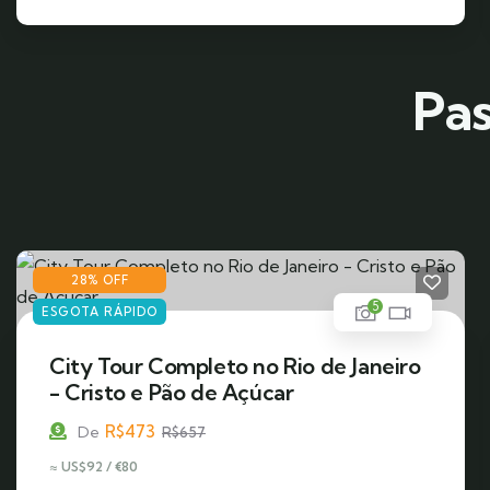
Pas
28% OFF
5
ESGOTA RÁPIDO
City Tour Completo no Rio de Janeiro
- Cristo e Pão de Açúcar
R$
473
De
R$
657
≈ US$92 / €80