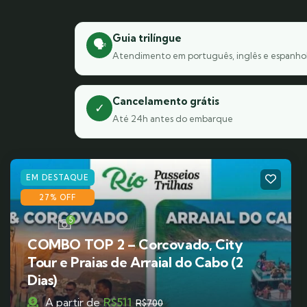
Guia trilíngue
🗣️
Atendimento em português, inglês e espanho
Cancelamento grátis
✓
Até 24h antes do embarque
EM DESTAQUE
27% OFF
5
COMBO TOP 2 – Corcovado, City
Tour e Praias de Arraial do Cabo (2
Dias)
A partir de
R$
511
R$
700