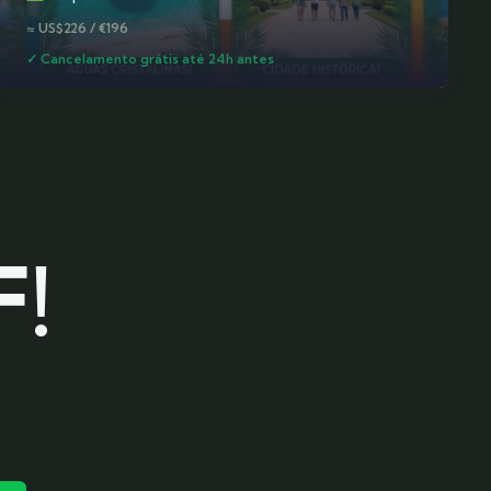
≈ US$226 / €196
✓ Cancelamento grátis até 24h antes
F!