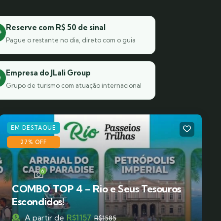
Reserve com R$ 50 de sinal

Pague o restante no dia, direto com o guia
Empresa do JLali Group

Grupo de turismo com atuação internacional
EM DESTAQUE
27% OFF
6
COMBO TOP 4 – Rio e Seus Tesouros
Escondidos!
A partir de
R$
1157
R$
1585