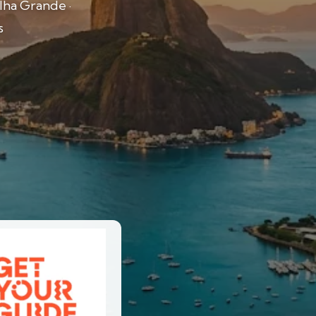
lha Grande ·
s