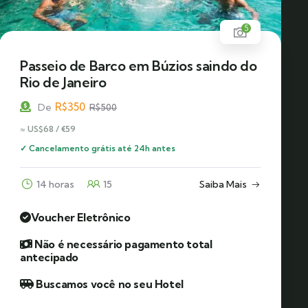
5
Passeio de Barco em Búzios saindo do
Rio de Janeiro
R$
350
De
R$
500
≈ US$68 / €59
✓ Cancelamento grátis até 24h antes
14 horas
15
Saiba Mais
Voucher Eletrônico
Não é necessário pagamento total
antecipado
Buscamos você no seu Hotel