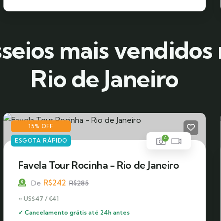
seios mais vendidos
Rio de Janeiro
15% OFF
4
ESGOTA RÁPIDO
Favela Tour Rocinha - Rio de Janeiro
R$
242
De
R$
285
≈ US$47 / €41
✓ Cancelamento grátis até 24h antes