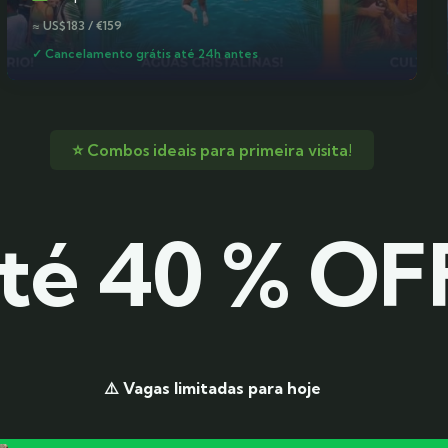
≈ US$183 / €159
✓ Cancelamento grátis até 24h antes
⭐ Combos ideais para primeira visita!
té 40 % OF
⚠️ Vagas limitadas para hoje