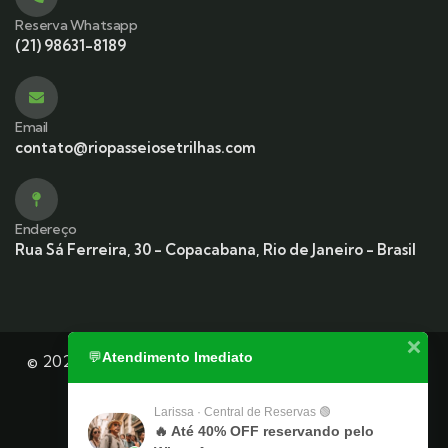
Reserva Whatsapp
(21) 98631-8189
Email
contato@riopasseiosetrilhas.com
Endereço
Rua Sá Ferreira, 30 - Copacabana, Rio de Janeiro - Brasil
💬
Atendimento Imediato
© 2026 Rio Passeios e Trilhas — uma empresa do JLali
Group
Larissa · Central de Reservas 🟢
🔥 Até 40% OFF reservando pelo