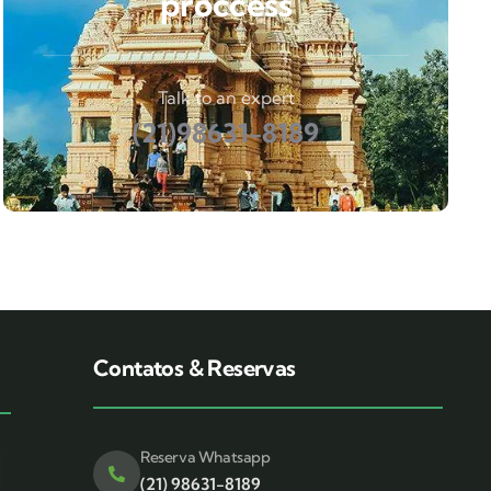
proccess
Talk to an expert
(21)98631-8189
Contatos & Reservas
Reserva Whatsapp
(21) 98631-8189