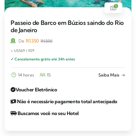
5
Passeio de Barco em Búzios saindo do Rio
de Janeiro
R$
350
De
R$
500
≈ US$69 / €59
✓ Cancelamento grátis até 24h antes
14 horas
15
Saiba Mais
Voucher Eletrônico
Não é necessário pagamento total antecipado
Buscamos você no seu Hotel