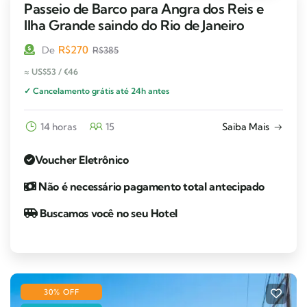
Passeio de Barco para Angra dos Reis e
Ilha Grande saindo do Rio de Janeiro
R$
270
De
R$
385
≈ US$53 / €46
✓ Cancelamento grátis até 24h antes
14 horas
15
Saiba Mais
Voucher Eletrônico
Não é necessário pagamento total antecipado
Buscamos você no seu Hotel
30% OFF