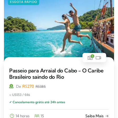
ESGOTA RÁPIDO
5
Passeio para Arraial do Cabo - O Caribe
Brasileiro saindo do Rio
R$
270
De
R$
385
≈ US$53 / €46
✓ Cancelamento grátis até 24h antes
14 horas
15
Saiba Mais