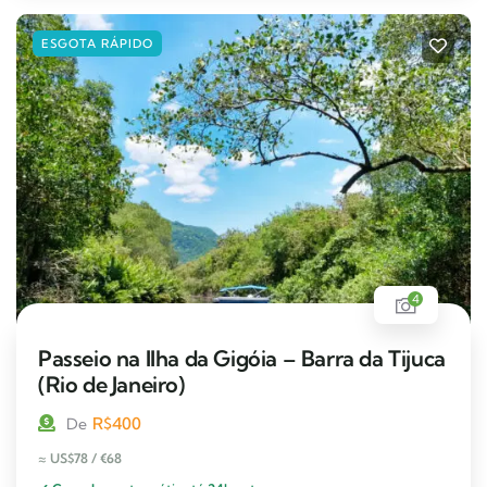
ESGOTA RÁPIDO
4
Passeio na Ilha da Gigóia – Barra da Tijuca
(Rio de Janeiro)
R$
400
De
≈ US$78 / €68