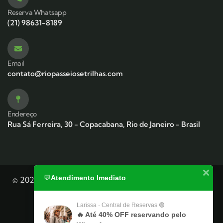
Reserva Whatsapp
(21) 98631-8189
Email
contato@riopasseiosetrilhas.com
Endereço
Rua Sá Ferreira, 30 - Copacabana, Rio de Janeiro - Brasil
💬
Atendimento Imediato
© 2026 Rio Passeios e Trilhas — uma empresa do JLali
Group
Larissa · Central de Reservas 🟢
🔥 Até 40% OFF reservando pelo