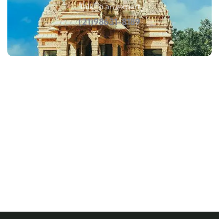
Talk to an expert
(21)98631-8189