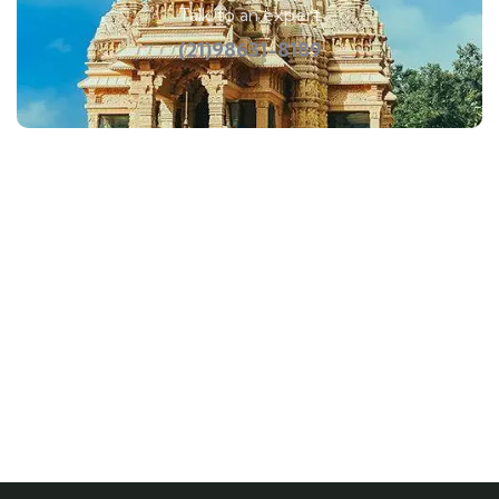
Talk to an expert
(21)98631-8189