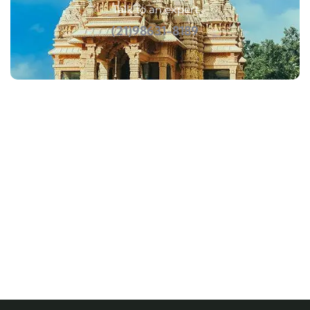
Talk to an expert
(21)98631-8189