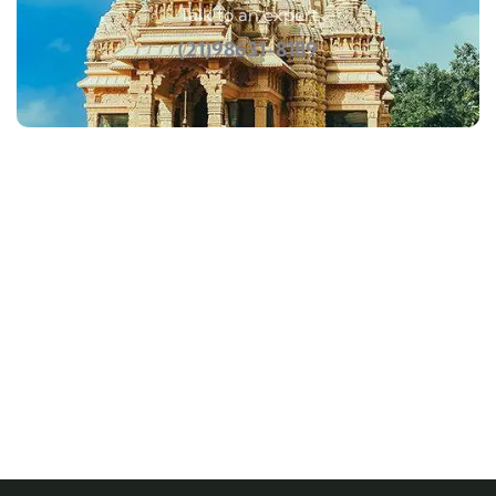
Talk to an expert
(21)98631-8189